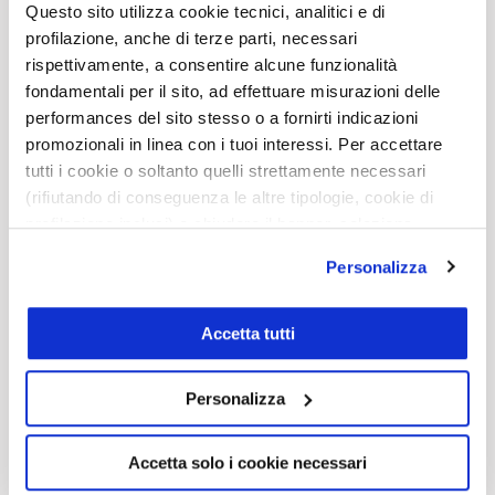
Questo sito utilizza cookie tecnici, analitici e di
profilazione, anche di terze parti, necessari
rispettivamente, a consentire alcune funzionalità
EMAIL
fondamentali per il sito, ad effettuare misurazioni delle
performances del sito stesso o a fornirti indicazioni
promozionali in linea con i tuoi interessi. Per accettare
tutti i cookie o soltanto quelli strettamente necessari
(rifiutando di conseguenza le altre tipologie, cookie di
profilazione inclusi) e chiudere il banner, seleziona
l’opzione desiderata qui sotto. Per selezionare solo
Personalizza
alcune categorie di cookie o servizi, seleziona l’opzione
«Personalizza». Per avere maggiori informazioni
consulta la
cookie policy
.
Accetta tutti
Personalizza
Accetta solo i cookie necessari
HO LETTO L’INFORMATIVA E AUTORIZZO IL
TRATTAMENTO DEI